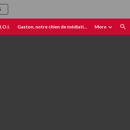
S
ion
R.O.I.
Gaston, notre chien de médiation
More