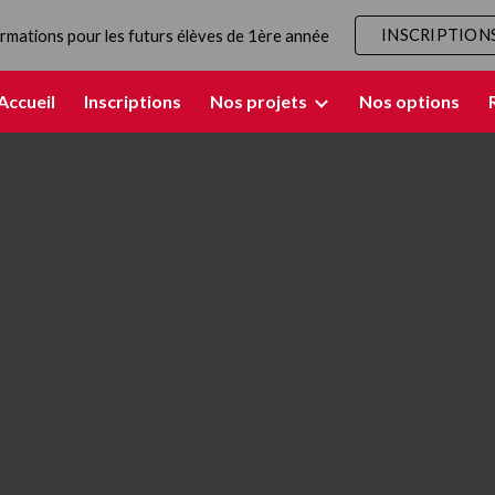
INSCRIPTION
rmations pour les futurs élèves de 1ère année
ip to main content
Skip to navigat
Accueil
Inscriptions
Nos projets
Nos options